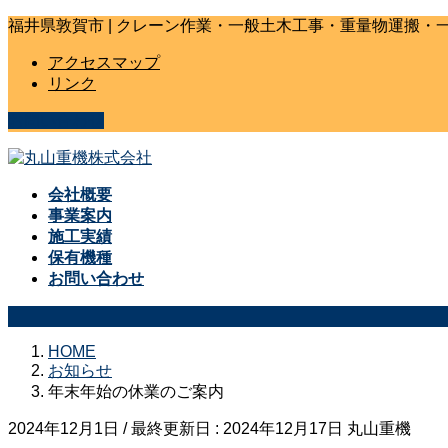
コ
ナ
福井県敦賀市 | クレーン作業・一般土木工事・重量物運搬・
ン
ビ
アクセスマップ
テ
ゲ
リンク
ン
ー
ツ
シ
お問い合わせ
に
ョ
移
ン
動
に
移
会社概要
動
事業案内
施工実績
保有機種
お問い合わせ
HOME
お知らせ
年末年始の休業のご案内
2024年12月1日
/ 最終更新日 :
2024年12月17日
丸山重機